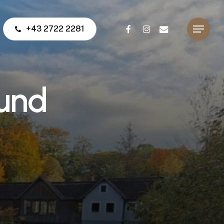
facebook
instagram
email
+43 2722 2281
Menu
u
n
d