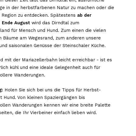
n dieser Zeit lädt das Dirndltal ein, ausführliche
ge in der herbstfarbenen Natur zu machen oder die
r Region zu entdecken. Spätestens
ab der
e Ende August
wird das Dirndtal zum
nland für Mensch und Hund. Zum einen die vielen
en Bäume am Wegesrand, zum anderen unsere
 und saisonalen Genüsse der Steinschaler Küche.
nd mit der Mariazellerbahn leicht erreichbar - ist es
rlich kühl und eine ideale Gelegenheit auch für
ollere Wanderungen.
g:
Holen Sie sich bei uns die Tipps für Herbst-
it Hund. Von kleinen Spaziergängen bis
ollen Wanderungen kennen wir eine breite Palette
eiten, die Ihr Vierbeiner einfach lieben wird.