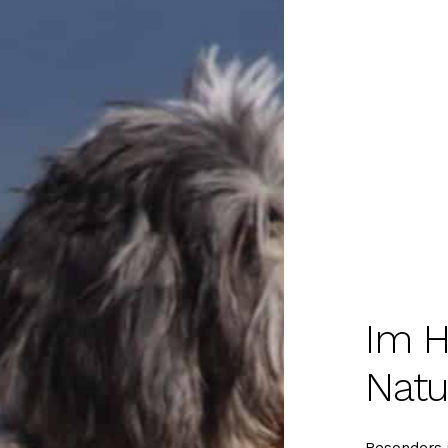
Im H
Natu