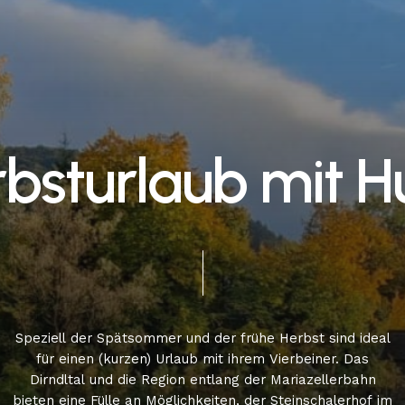
r
b
s
t
u
r
l
a
u
b
m
i
t
H
Speziell
der
Spätsommer
und
der
frühe
Herbst
sind
ideal
für
einen
(kurzen)
Urlaub
mit
ihrem
Vierbeiner.
Das
Dirndltal
und
die
Region
entlang
der
Mariazellerbahn
bieten
eine
Fülle
an
Möglichkeiten,
der
Steinschalerhof
im