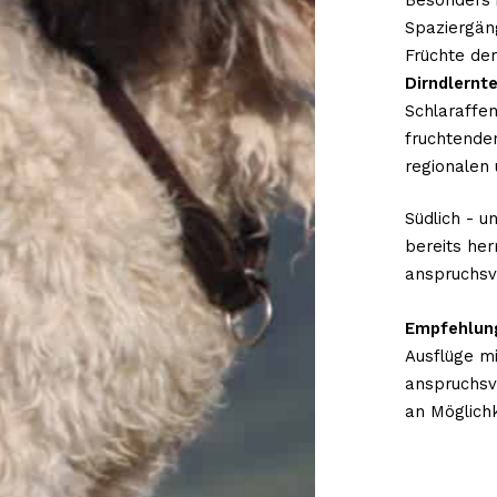
Besonders i
Spaziergän
Früchte de
Dirndlernt
Schlaraffe
fruchtend
regionalen
Südlich - u
bereits her
anspruchsv
Empfehlun
Ausflüge m
anspruchsv
an Möglichk