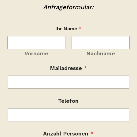
Anfrageformular:
Ihr Name
*
Vorname
Nachname
*
Mailadresse
*
(
W
u
n
s
c
Telefon
h
d
a
t
u
m
Anzahl Personen
*