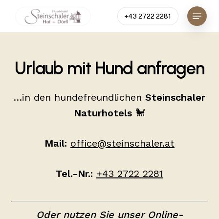
Skip
Menu
+43 2722 2281
to
Clos
main
Men
content
Urlaub mit Hund anfragen
…in den hundefreundlichen
Steinschaler
Naturhotels
🐩
Mail:
office@steinschaler.at
Tel.-Nr.:
+43 2722 2281
Oder nutzen Sie unser Online-